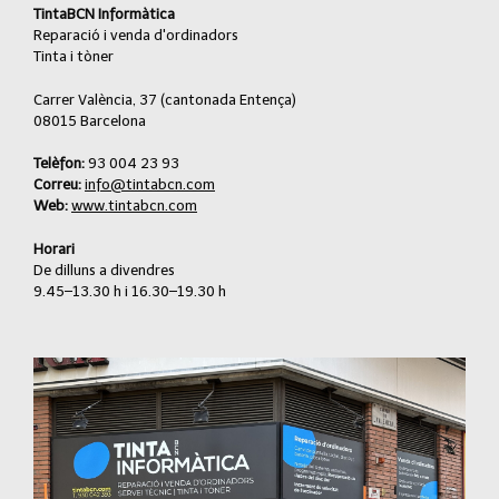
TintaBCN Informàtica
Reparació i venda d'ordinadors
Tinta i tòner
Carrer València, 37 (cantonada Entença)
08015 Barcelona
Telèfon:
93 004 23 93
Correu:
info@tintabcn.com
Web:
www.tintabcn.com
Horari
De dilluns a divendres
9.45–13.30 h i 16.30–19.30 h