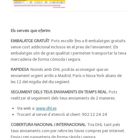
Els serveis que oferim:
EMBALATGE GRATUÏT
: Pots escollir fins a 8 embalatges gratuïts
sense cost addicional inclosos en el preu de l’enviament. Els
embalatges són de gran qualitat i permeten transportar la teva
mercaderia de forma còmoda i segura.
RAPIDESA
: Només amb DHL podràs aconseguir que un
enviament urgent arribi a Madrid, Paris o Nova York abans de
les 12 del migdia del dia següent.
SEGUIMENT DELS TEUS ENVIAMENTS EN TEMPS REAL
: Pots
realitzar el seguiment dels teus enviaments de 2 maneres:
Via web a:
www.dhl.es
Trucant al servei d’atenció al client: 902 12 24 24
COBERTURA NACIONAL I INTERNACIONAL
: Tria DHL tant pels
teus enviaments com per rebre les teves compres per internet.
Envia i rep paqueteria de forma ràpida i segura.